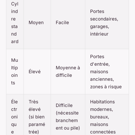
Cyl
ind
Portes
re
secondaires,
Moyen
Facile
sta
garages,
nd
intérieur
ard
Portes
Mu
d'entrée,
ltip
Moyenne à
Élevé
maisons
oin
difficile
anciennes,
ts
zones à risque
Éle
Très
Habitations
Difficile
ctr
élevé
modernes,
(nécessite
oni
(si bien
bureaux,
branchem
qu
paramé
maisons
ent ou pile)
e
trée)
connectées